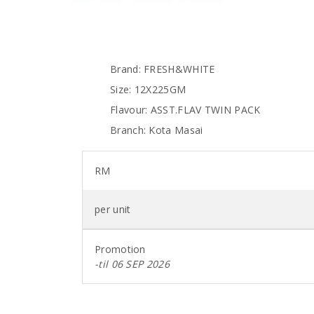
Brand: FRESH&WHITE
Size: 12X225GM
Flavour: ASST.FLAV TWIN PACK
Branch: Kota Masai
RM
per unit
Promotion
-til 06 SEP 2026