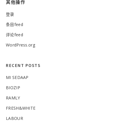
其他操作
登录
条目feed
评论feed
WordPress.org
RECENT POSTS
MI SEDAAP
BIOZIP
RAMLY
FRESH&WHITE
LABOUR