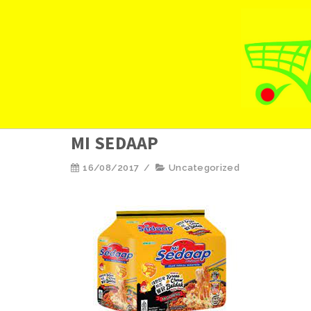
MI SEDAAP
16/08/2017
/
Uncategorized