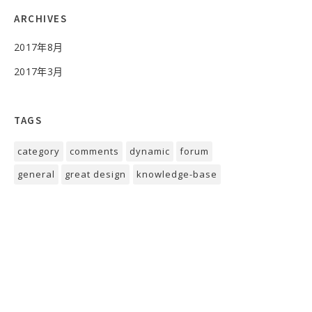
ARCHIVES
2017年8月
2017年3月
TAGS
category
comments
dynamic
forum
general
great design
knowledge-base